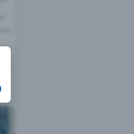
00
роить
С) на
ора и
сю