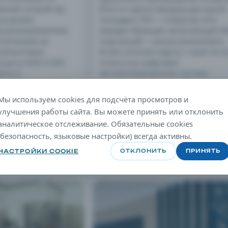
меняет устройства
(PoC) от одного вендора для одной
на уровне
площадки. RTE — оператор сети
ртуализированным
передач Франции, включающей 26
спечением на
подстанций — решил реализовать
омпьютерах,
более сложную задачу: с нуля пост
оцесса МЭК 61850
полностью цифровую
иты и
автоматизированную систему
 GOOSE (R-GOOSE)
управления подстанцией (АСУ ТП П
 координации в
базе оборудования различных
Мы используем cookies для подсчёта просмотров и
истемы. Первый
производителей, выступить в роли
улучшения работы сайта. Вы можете принять или отклонить
онирует в
собственного системного интеграт
аналитическое отслеживание. Обязательные cookies
во Кент; еще пять
масштабировать это решение на в
(безопасность, языковые настройки) всегда активны.
ованы на юго-
сеть.
15 АПР. 2026 Г. · 12 МИН ЧТЕНИЯ
НАСТРОЙКИ COOKIE
ОТКЛОНИТЬ
ПРИНЯТЬ
ИН ЧТЕНИЯ