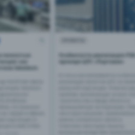
ПРОЕКТЫ
е полностью
Особенности реализации РЗА
анция: как
примере ЦПС «Портовая»
тила Sekelduin
В статье рассматриваются особенн
года NamPower ввела
реализации проектов ЦПС на при
дстанцию Sekelduin
реальной подстанции. Отмечен ря
еделительное
проблем, возникающих на всех эт
33 кВ вблизи
строительства и ввода объекта в
ибия, построенное
промышленную эксплуатацию. Оп
как первая в Африке
некоторые решения, применяемые
ая подстанция со
рамках конкретного проекта.
оцесса МЭК 61850.
Отмечены некоторые нюансы,
возникшие вследствие применени
МИН ЧТЕНИЯ