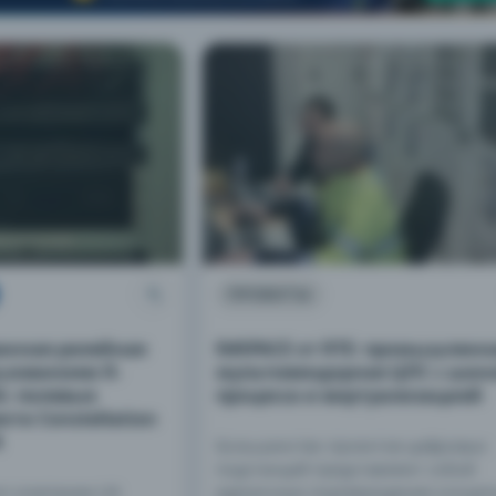
ПРОЕКТЫ
анная релейная
R#SPACE от RTE: промышленн
ьзованием R-
мультивендорная ЦПС с шин
G: полевые
процесса и виртуализацией
та Constellation
N
Большинство проектов цифровых
подстанций представляют собой
ion компании UK
единичные подтверждения концеп