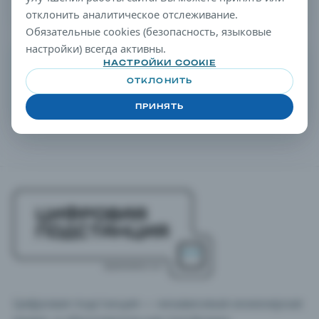
18 МАЯ 2026 Г. · 5 МИН ЧТЕНИЯ
отклонить аналитическое отслеживание.
Обязательные cookies (безопасность, языковые
настройки) всегда активны.
СОВЕТ РЕДАКЦИИ
НАСТРОЙКИ COOKIE
Подсказка по фильтрации
ОТКЛОНИТЬ
Откройте любую статью и продолжайте анализ через
термины таксономии в правой колонке.
ПРИНЯТЬ
Цифровая подстанция — независимая инженерная