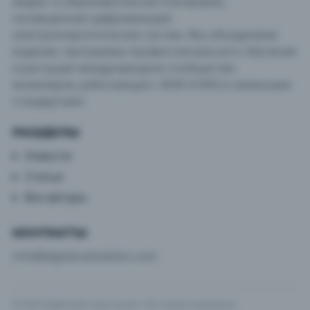
медиа- и образовательная платформа,
посвящённая цифровизации
электроэнергетических систем. Мы объединяем
издание, программы профессионального обучения
и растущее международное сообщество
инженеров, работающих с МЭК 61850 и смежными
стандартами.
РАЗДЕЛЫ
Новости
Статьи
Все авторы
КОНТАКТЫ
info@digitalsubstation.com
© 2026 Цифровая подстанция · Все права защищены