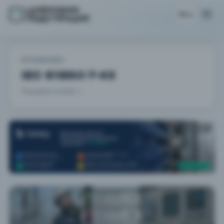
RU
STANDARD
IEC 61850-7-43
Показано статей: 1.
РЕКЛАМА