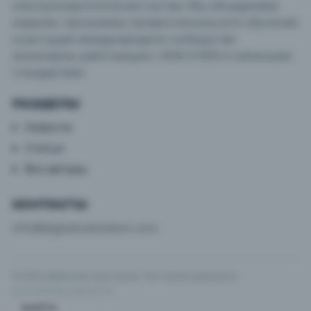
электроэнергетических систем. Мы объединяем
издание, программы профессионального обучения
и растущее международное сообщество
инженеров, работающих с МЭК 61850 и смежными
стандартами.
РАЗДЕЛЫ
Новости
Статьи
Все авторы
КОНТАКТЫ
info@digitalsubstation.com
© 2026 Цифровая подстанция · Все права защищены
v3.5.2 (e2ec1ba, 2026-04-10)
ВОЙТИ