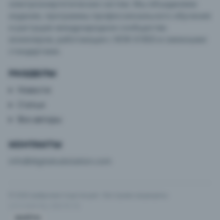
электроэнергетических систем. Мы объединяем
издание, программы профессионального обучения
и растущее международное сообщество
инженеров, работающих с МЭК 61850 и смежными
стандартами.
РАЗДЕЛЫ
Новости
Статьи
Все авторы
КОНТАКТЫ
info@digitalsubstation.com
© 2026 Цифровая подстанция · Все права защищены
v3.5.2 (e2ec1ba, 2026-04-10)
ВОЙТИ