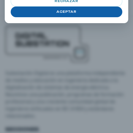
RECHAZAR
ACEPTAR
Subestación Digital es una plataforma independiente
de medios y educación en ingeniería dedicada a la
digitalización de sistemas de energía eléctrica.
Reunimos una publicación, programas de formación
profesional y una creciente comunidad global de
ingenieros enfocados en IEC 61850 y estándares
relacionados.
SECCIONES