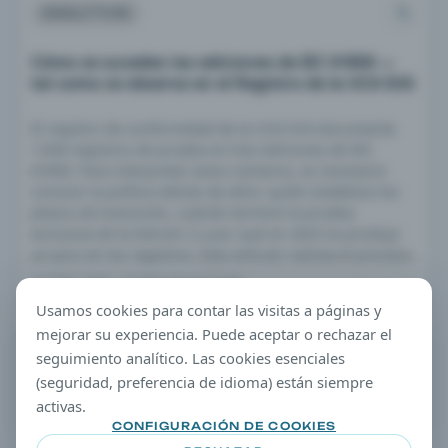
ANALYTICS
Cómo se suceden las ediciones de IEC 61850 —
tal como se observa en el Registro de la UCA IUG
El registro de conformidad de la UCA IUG documenta
1.650 registros de prueba en tres ediciones de IEC
61850. Para interpretar estos números, es necesario
conocer la política detrás de ellos: quién establece los
plazos de transición, cuándo terminó la prueba
exclusiva de la Edición 2 y por qué en 2023 se produjo
un pico en los registros. Este artículo rastrea el proceso.
18 MAR. 2026 · 10 MIN DE LECTURA
Usamos cookies para contar las visitas a páginas y
mejorar su experiencia. Puede aceptar o rechazar el
CONSEJO EDITORIAL
seguimiento analítico. Las cookies esenciales
Consejo de filtrado
(seguridad, preferencia de idioma) están siempre
Abra cualquier artículo y continúe explorando a través de
activas.
los términos de taxonomía en la columna derecha.
CONFIGURACIÓN DE COOKIES