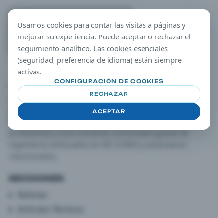
Usamos cookies para contar las visitas a páginas y
mejorar su experiencia. Puede aceptar o rechazar el
seguimiento analítico. Las cookies esenciales
(seguridad, preferencia de idioma) están siempre
activas.
CONFIGURACIÓN DE COOKIES
Subestación Digital es una plataforma independiente
RECHAZAR
de medios y educación en ingeniería dedicada a la
digitalización de sistemas de energía eléctrica.
ACEPTAR
Reunimos una publicación, programas de formación
profesional y una creciente comunidad global de
ingenieros enfocados en IEC 61850 y estándares
relacionados.
SECCIONES
Noticias
Artículos Técnicos