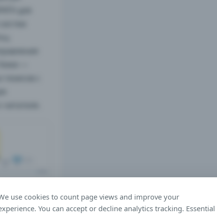
PATH для
 систем
ты,
правления
 Ниже —
 тезисов с
ля
 читателя.
We use cookies to count page views and improve your
experience. You can accept or decline analytics tracking. Essential
схема