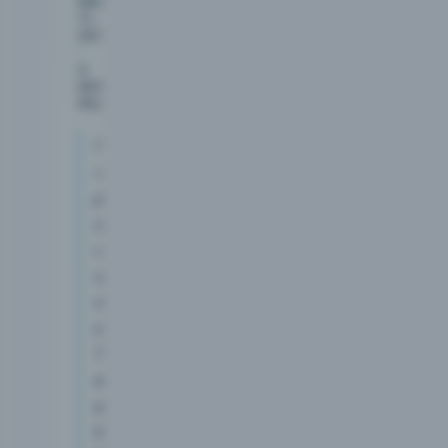
DECEMBER
11,
2017
·
2
MIN
READ
ГУП
«Крымэнерго»
разделено
на
сбытовую
и
обслуживающую
компании.
Тем
временем
в
Минэнерго