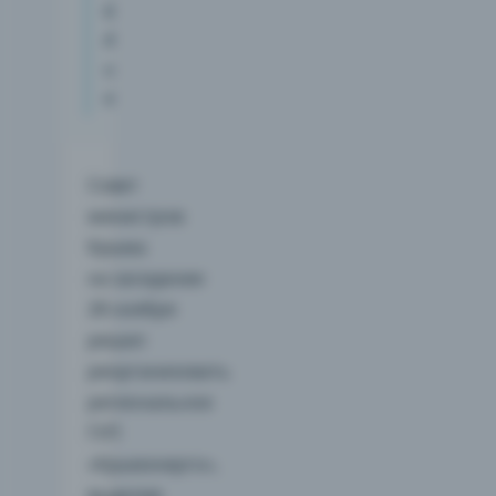
будущему
АО
ищут
акционеров.
Совет
министров
Крыма
на заседании
28 ноября
решил
реорганизовать
региональное
ГУП
«Крымэнерго»,
выделив