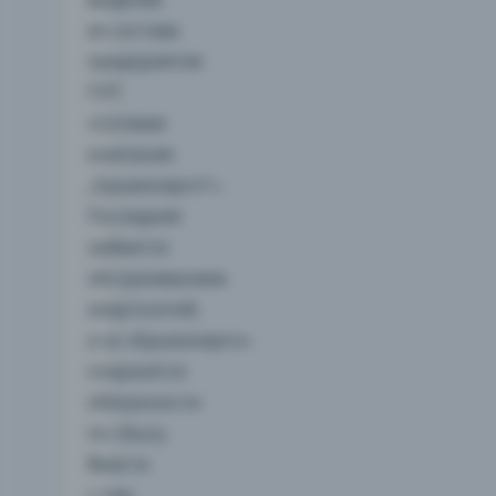
из состава
предприятия
ГУП
«Сетевая
компания
„Крымэнерго“».
Последняя
займется
обслуживанием
энергосетей,
а за «Крымэнерго»
сохранятся
обязанности
по сбыту.
Вместе
с тем