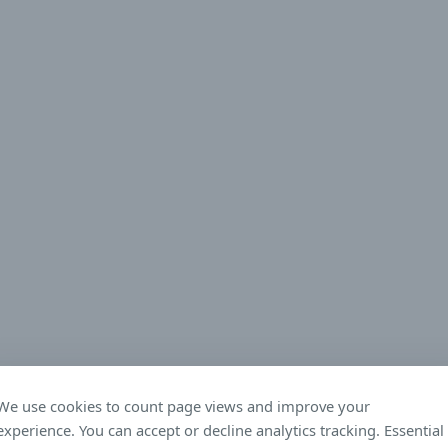
We use cookies to count page views and improve your
experience. You can accept or decline analytics tracking. Essential