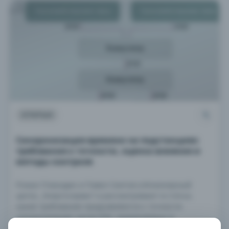
СТАТЬИ
Синхронизация времени на подстанциях:
требования к точности, оценка влияния и
методы контроля
Роман Плакидин и Павел Сеитов («Инженерный
центр „Энергосервис“») рассматривают в статье,
какие требования предъявляются к точности
синхронизации часов ИЭУ, применяемых в
автоматизированных системах управления