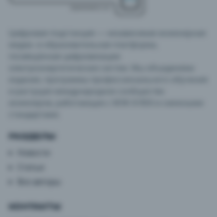
Цифровая подстанция — независимая инженерная
медиа- и образовательная платформа,
посвящённая цифровизации
электроэнергетических систем. Мы объединяем
издание, программы профессионального обучения
и растущее международное сообщество
инженеров, работающих с МЭК 61850 и смежными
стандартами.
РАЗДЕЛЫ
Новости
Статьи
Все авторы
КОНТАКТЫ