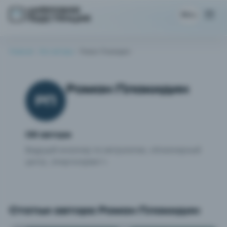
RU
Главная
Все авторы
Роман Плакидин
Роман Плакидин
РП
Об авторе
Ведущий инженер по метрологии, «Инженерный
центр „Энергосервис“»
Статьи автора Роман Плакидин