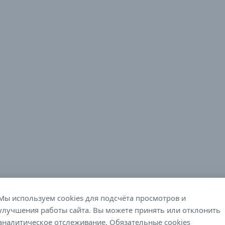
Мы используем cookies для подсчёта просмотров и
улучшения работы сайта. Вы можете принять или отклонить
аналитическое отслеживание. Обязательные cookies