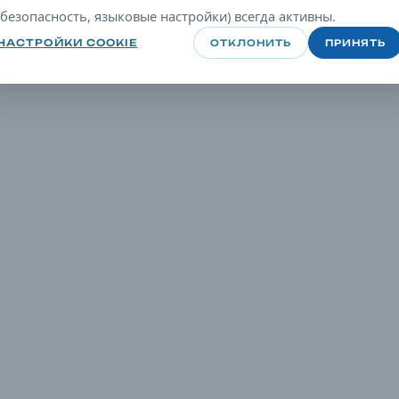
(безопасность, языковые настройки) всегда активны.
НАСТРОЙКИ COOKIE
ОТКЛОНИТЬ
ПРИНЯТЬ