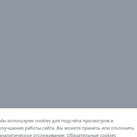
Мы используем cookies для подсчёта просмотров и
улучшения работы сайта. Вы можете принять или отклонить
аналитическое отслеживание. Обязательные cookies