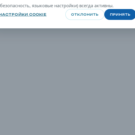
(безопасность, языковые настройки) всегда активны.
НАСТРОЙКИ COOKIE
ОТКЛОНИТЬ
ПРИНЯТЬ