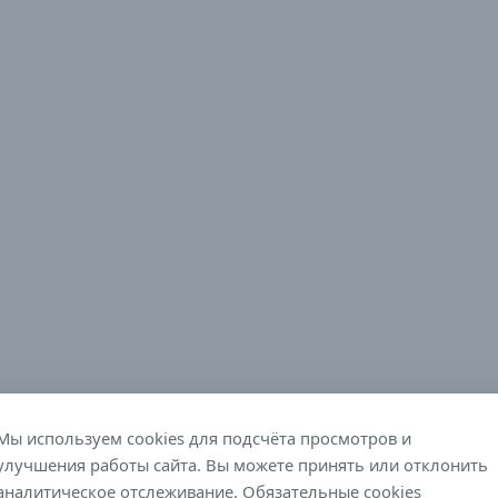
Мы используем cookies для подсчёта просмотров и
улучшения работы сайта. Вы можете принять или отклонить
аналитическое отслеживание. Обязательные cookies