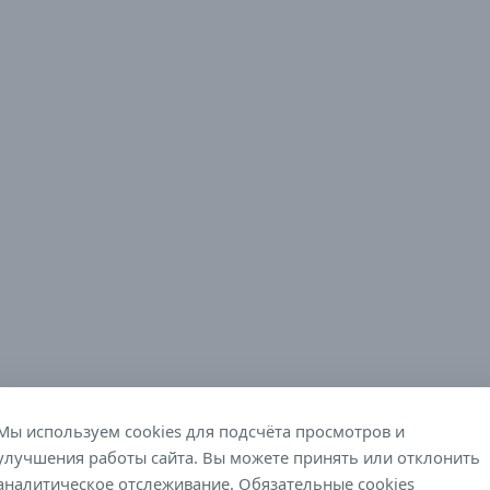
Мы используем cookies для подсчёта просмотров и
улучшения работы сайта. Вы можете принять или отклонить
аналитическое отслеживание. Обязательные cookies