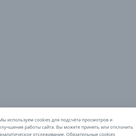
Мы используем cookies для подсчёта просмотров и
улучшения работы сайта. Вы можете принять или отклонить
аналитическое отслеживание. Обязательные cookies