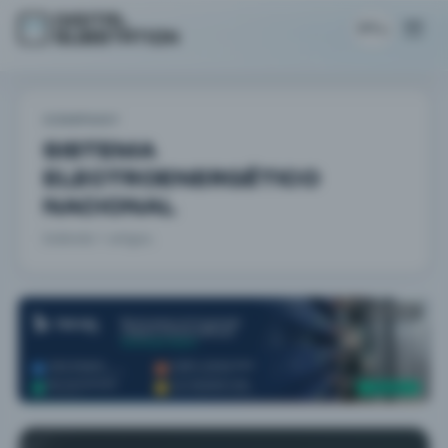
PT
COMPANY
SISTEMA
ELECTROENERGÉTICO
NACIONAL
Exibindo 1 artigos.
ANÚNCIO