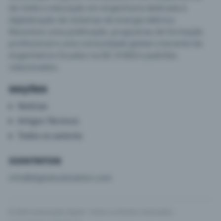
de mídia e educação em engenharia dedicada à
digitalização de sistemas de energia elétrica.
Reunimos uma publicação, programas de formação
profissional e uma comunidade global crescente de
engenheiros focados na IEC 61850 e padrões
relacionados.
SEÇÕES
Notícias
Artigos Técnicos
Todos os autores
CONTATOS
info@digitalsubstation.com
© 2026 Subestação Digital · Todos os direitos reservados