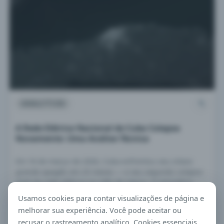
ANALYTICS
A Rede Elétrica Nacional de Cuba Colapsa
Novamente: Uma Análise Técnica
Em 16 de março de 2026, Cuba enfrentou seu oitavo
grande apagão em 25 meses — e seu segundo colapso
total da rede elétrica no mês de março. O ministério
informou que não foram detectadas falhas nos
Usamos cookies para contar visualizações de página e
equipamentos em operação no momento do colapso,
melhorar sua experiência. Você pode aceitar ou
indicando uma falha em cascata estrutural motivada por
recusar o rastreamento analítico. Cookies essenciais