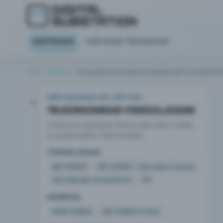
NOTÍCIAS
ARTIGOS TÉCNICOS
Início
Notícias
На развитие векторных измерений и Sampled Val
METADADOS DO ARTIGO
NOTÍCIAS
TAXONOMIAS VINCULADAS
На
Clique em qualquer termo para abrir todas
as publicações relacionadas.
развитие
TECNOLOGIAS
векторных
IEC 61850
IEC 61850 / Sampled Values
векторные измерения
SV
измерений
NORMAS
и
МЭК 61850
IEC 61850-9-2LE