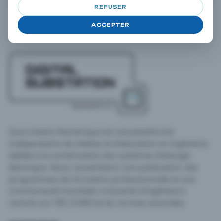
REFUSER
ACCEPTER
Sous-station Numérique est une plateforme
indépendante de médias et d'éducation en ingénierie
dédiée à la numérisation des systèmes d'énergie
électrique. Nous rassemblons une publication, des
programmes de formation professionnelle et une
communauté mondiale croissante d'ingénieurs
centrés sur l'IEC 61850 et les normes associées.