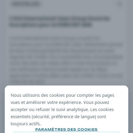
NOUVELLES
L'UCA International Users Group Ouvre les
Inscriptions pour le 61850 IOP 2026
L'UCA International Users Group a ouvert les
inscriptions pour le 61850 IOP 2026, l'événement annuel
de tests d'interopérabilité des équipements et outils
logiciels IEC 61850. Pour la première fois, le programme
inclut des tests de réseau MPLS multi-fournisseurs et
une vérification fonctionnelle basée sur les Basic
Application Profiles (BAP) selon IEC 61850-7-6 Éd.2 et IEC
61850-90-30:2025.
21 AVR. 2026 · 5 MIN DE LECTURE
Nous utilisons des cookies pour compter les pages
vues et améliorer votre expérience. Vous pouvez
accepter ou refuser le suivi analytique. Les cookies
CONSEIL ÉDITORIAL
essentiels (sécurité, préférence de langue) sont
Conseil de filtrage
toujours actifs.
Ouvrez n'importe quel article et continuez l'exploration via
les termes de taxonomie dans la colonne de droite.
PARAMÈTRES DES COOKIES