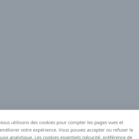
Nous utilisons des cookies pour compter les pages vues et
améliorer votre expérience. Vous pouvez accepter ou refuser le
suivi analytique. Les cookies essentiels (sécurité, préférence de